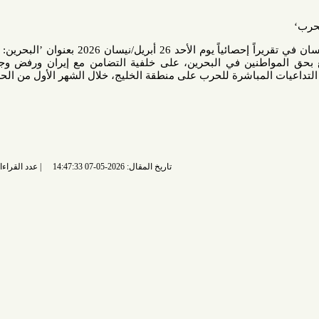
أصدر منتدى البحرين لحقوق الإنسان في تقريراً إحصائياً يوم الأحد 26 أبريل/نيسان 2026 بعنوان ’البحرين: القمع في
نين في البحرين، على خلفية التضامن مع إيران ورفض وجود قواعد
المباشرة للحرب على منطقة الخليج، خلال الشهر الأول من الحرب.
تاريخ المقال: 2026-05-07 14:47:33
عدد القراءات: 434 قراءة |