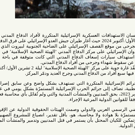
افات العسكرية الإسرائيلية المتكررة لأفراد الدفاع المدني في لبنان
والتي كان آخرها اليوم 4 تشرين الأول/ أكتوبر 2024 حيث أغار طيران جيش العدو الإسرائيلي على فرق الدفاع المدني
 موقع القصف الإسرائيلي على الضاحية الجنوبية لبيروت الذي حصل في
ئيلي على مركز الدفاع المدني ’الهيئة الصحية الإسلامية’ في قرية خربة
سيارات إسعاف الدفاع المدني التي كانت متوقفة في باحة مستشفى
هداء وجرحى من أفراد الدفاع المدني.
وكان جيش العدو الإسرائيلي قد نفّذ غارة جوية على مركز ’الهيئة الصحية الإسلامية’ ليلة 2 تشرين الأول/ أكتوبر 2024،
راد من الدفاع المدني وجرح العديد ودمّر المركز.
سرائيلية المتكررة التي تستهدف بشكل واضح وعن سابق إصرار وتصميم
ف إلى جرائم الحرب الإسرائيلية المستمرّة بشكل يومي في غزة ولبنان
سابع من تشرين الأول/ أكتوبر 2023، بحق المدنيين والمنشآت المدنية والتي ولم تُقابَل بأي محاسبة فعلية رادعة
 الدولية المرعية الإجراء.
 العربي والدولي وصمت الهيئات الحقوقية الدولية عن الإقرار بجرائم
هوادة ولا محاسبة، هو، بأقل تقدير، انصياع للمشروع الصهيوني بإبادة
ان المحتل بأن يستمر في قتل المدنيين وتدمير والمنشآت المدنية وفي