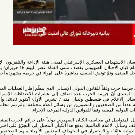
اف العسكري الإسرائيلي لمبنى هيئة الإذاعة والتلفزيون الإيراني في
العاصمة الإيرانية طهران، حيث قام كيان الاحتلال الصهيوني بقصف مبنى القناة عصر اليوم 16 حزيران/ يونيو 2025
ى، وتمّ توثيق القصف مباشرةً على الهواء في جريمة مشهودة أخرى تضاف
 وفقاً للقانون الدولي الإنساني الذي ينظّم إطار العمليات العسكرية في
أنّ جريمة الحرب هذه تضاف إلى عشرات الاعتداءات الإسرائيلية على
الصحفيين والمصورين ومباني وسائل الاعلام في فلسطين ولبنان منذ 7 تشرين الأول/ أكتوبر 2023، والتي قتلت
 الصحفيين والمصورين من وسائل إعلام مختلفة، ولم تتم محاسبة الكيان
عنية وفقاً للقوانين الدولية المرعية الإجراء
.
صل في محاسبة الكيان الصهيوني دولياً على جرائم الحرب المشهودة التي
اعلام العالمية، يدفع هذا الكيان المحتل إلى التجرّؤ على اختراق قوانين
ً، والاستمرار في استهداف المدنيين الأبرياء منهم الصحفيين والكوادر